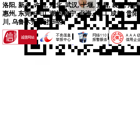
洛阳, 新乡, 许昌, 湖北, 武汉, 十堰, 宜昌, 襄阳, 湖南
惠州, 东莞, 中山, 潮州,南宁, 北海, 海口, 成都, 贵阳,
川, 乌鲁木齐, 克拉玛依