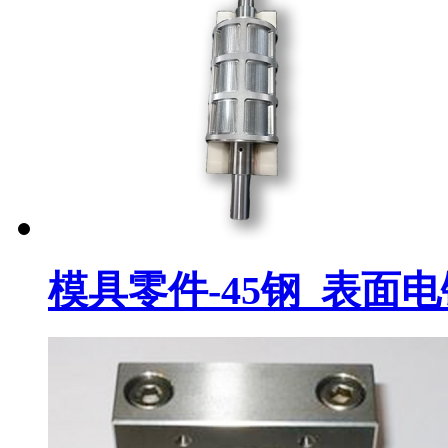
模具零件-45钢_表面