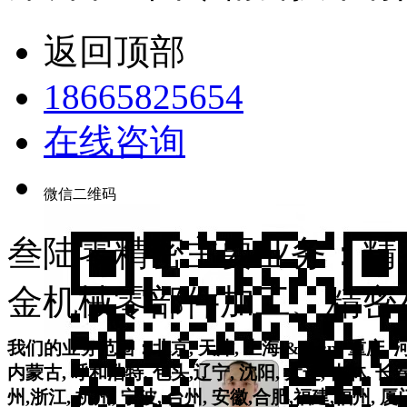
返回顶部
18665825654
在线咨询
微信二维码
叁陆零精密主要业务：精密
金机械零部件加工、精密
我们的业务范围：北京, 天津, 上海,&nbsp; 重庆, 河北
内蒙古, 呼和浩特, 包头,辽宁, 沈阳, 大连, 吉林, 长春
州,浙江, 杭州, 宁波, 台州, 安徽,合肥,福建,福州, 厦门,