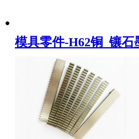
模具零件-H62铜_镶石