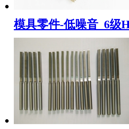
模具零件-低噪音_6级H